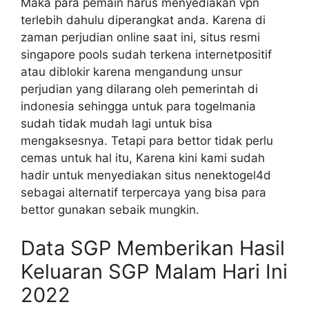
Maka para pemain harus menyediakan vpn
terlebih dahulu diperangkat anda. Karena di
zaman perjudian online saat ini, situs resmi
singapore pools sudah terkena internetpositif
atau diblokir karena mengandung unsur
perjudian yang dilarang oleh pemerintah di
indonesia sehingga untuk para togelmania
sudah tidak mudah lagi untuk bisa
mengaksesnya. Tetapi para bettor tidak perlu
cemas untuk hal itu, Karena kini kami sudah
hadir untuk menyediakan situs nenektogel4d
sebagai alternatif terpercaya yang bisa para
bettor gunakan sebaik mungkin.
Data SGP Memberikan Hasil
Keluaran SGP Malam Hari Ini
2022