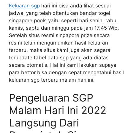
Keluaran sgp
hari ini bisa anda lihat sesuai
jadwal yang telah ditentukan bandar togel
singapore pools yaitu seperti hari senin, rabu,
kamis, sabtu dan minggu pada jam 17.45 Wib.
Setelah situs resmi singapore prize secara
resmi telah mengumumkan hasil keluaran
terbaru, maka situs kami juga akan segera
terupdate tabel data sgp yang ada diatas
secara otomatis. Hal ini kami lakukan supaya
para bettor bisa dengan cepat mengetahui hasil
keluaran sgp terbaru malam hari ini.
Pengeluaran SGP
Malam Hari Ini 2022
Langsung Dari