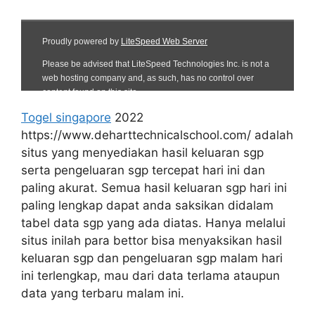
Togel singapore
2022
https://www.deharttechnicalschool.com/ adalah
situs yang menyediakan hasil keluaran sgp
serta pengeluaran sgp tercepat hari ini dan
paling akurat. Semua hasil keluaran sgp hari ini
paling lengkap dapat anda saksikan didalam
tabel data sgp yang ada diatas. Hanya melalui
situs inilah para bettor bisa menyaksikan hasil
keluaran sgp dan pengeluaran sgp malam hari
ini terlengkap, mau dari data terlama ataupun
data yang terbaru malam ini.